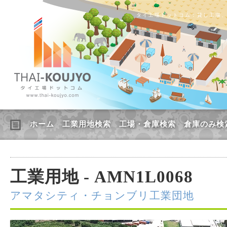
タイ工場ドットコム：貸し工場
ホーム
工業用地検索
工場・倉庫検索
倉庫のみ検
工業用地 - AMN1L0068
アマタシティ・チョンブリ工業団地