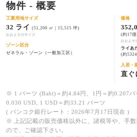
物件 - 概要
工業用地サイズ
価格
32 ライ
352
(51,200 ㎡ | 15,515 坪)
(約17億
おおよそのサイズ
おおよそ
ゾーン区分
ライあ
ゼネラル・ゾーン（一般加工区）
(約532
入居・
直ぐ
※ 1 バーツ (Baht)＝約4.84円、1円＝約0.207バ
0.030 USD, 1 USD＝約33.21 バーツ
( バンコク銀行レート：2026年7月17日現在 )
※ 上記記載の販売価格以外に、諸税等や、手
ので、ご確認下さい。