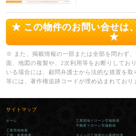
★ この物件のお問い合せは
★
※ また、掲載情報の一部または全部を問わず
面、地図の複製や、2次利用等をお断りしており
いる場合には、顧問弁護士から法的な措置を取
等には、著作権追跡コードが埋め込まれており
サイトマップ
ホーム
工業団地ドローン空撮動画
不動産ドローン空撮動画
工業用地検索
工場・倉庫検索
タイへの工場進出の基礎知識