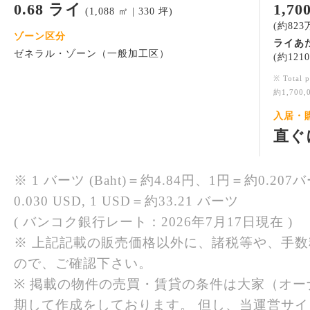
0.68 ライ
1,7
(1,088 ㎡ | 330 坪)
(約823
ゾーン区分
ライあ
ゼネラル・ゾーン（一般加工区）
(約121
※ Total p
約1,700
入居・
直ぐ
※ 1 バーツ (Baht)＝約4.84円、1円＝約0.207バ
0.030 USD, 1 USD＝約33.21 バーツ
( バンコク銀行レート：2026年7月17日現在 )
※ 上記記載の販売価格以外に、諸税等や、手
ので、ご確認下さい。
※ 掲載の物件の売買・賃貸の条件は大家（オ
期して作成をしております。 但し、当運営サ