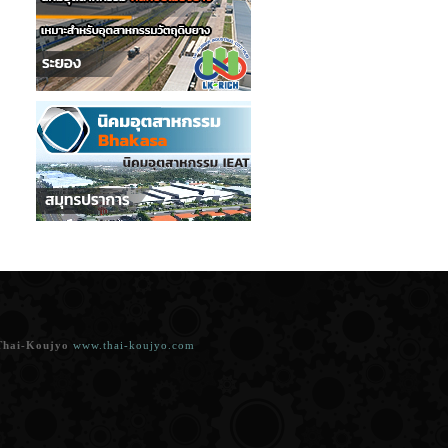
Thai-Koujyo
www.thai-koujyo.com