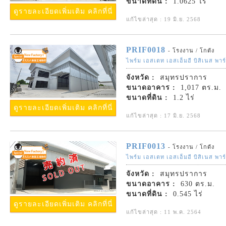
ขนาดที่ดิน :
1.0625 ไร่
ดูรายละเอียดเพิ่มเติม คลิกที่นี่
แก้ไขล่าสุด : 19 มิ.ย. 2568
PRIF0018
- โรงงาน / โกดัง
ไพร์ม เอสเตท เอสเอ็มอี บิสิเนส พาร
จังหวัด :
สมุทรปราการ
ขนาดอาคาร :
1,017 ตร.ม.
ขนาดที่ดิน :
1.2 ไร่
ดูรายละเอียดเพิ่มเติม คลิกที่นี่
แก้ไขล่าสุด : 17 มิ.ย. 2568
PRIF0013
- โรงงาน / โกดัง
ไพร์ม เอสเตท เอสเอ็มอี บิสิเนส พาร
จังหวัด :
สมุทรปราการ
ขนาดอาคาร :
630 ตร.ม.
ขนาดที่ดิน :
0.545 ไร่
ดูรายละเอียดเพิ่มเติม คลิกที่นี่
แก้ไขล่าสุด : 11 พ.ค. 2564