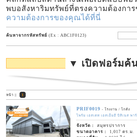
พบอสังหาริมทรัพย์ที่ตรงความต้องก
ความต้องการของคุณได้ที่นี่
ค้นหาจากรหัสทรัพย์
(Ex : ABC1F0123)
▼ เปิดฟอร์มค
หน้า ||
1
PRIF0019
- โรงงาน / โกดัง
ไพร์ม เอสเตท เอสเอ็มอี บิสิเนส พาร
จังหวัด :
สมุทรปราการ
ขนาดอาคาร :
1,017 ตร.ม.