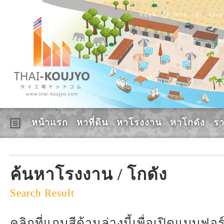
ข้อมูล, ซื้อ, ขาย, เช่า, โร
หน้าแรก
หาที่ดิน
หาโรงงาน
หาโกดัง
ร
ค้นหาโรงงาน / โกดัง
Search Result
คลิกที่แถบสีด้านล่างนี้เพื่อเปิดแบบฟ