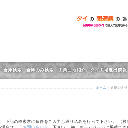
タイ工場ドットコム：貸し工場、倉庫、工業用地購入、中古工場売却、購入に関し
・倉庫検索
倉庫のみ検索
工業団地紹介
タイ工場進出情報
ホーム
> 倉庫のみ
は、下記の検索窓に条件をご入力し絞り込みを行って下さい。 （検
い場合は、
「お問い合わせ」
下さい。 尚、ホームページに掲載でき