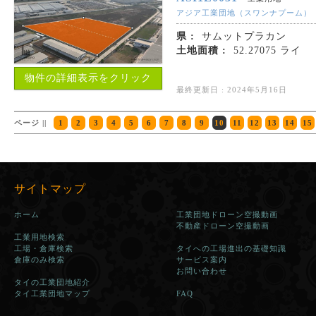
アジア工業団地（スワンナプーム）
県 :
サムットプラカン
土地面積 :
52.27075 ライ
物件の詳細表示をクリック
最終更新日 : 2024年5月16日
ページ ||
1
2
3
4
5
6
7
8
9
10
11
12
13
14
15
サイトマップ
ホーム
工業団地ドローン空撮動画
不動産ドローン空撮動画
工業用地検索
工場・倉庫検索
タイへの工場進出の基礎知識
倉庫のみ検索
サービス案内
お問い合わせ
タイの工業団地紹介
タイ工業団地マップ
FAQ