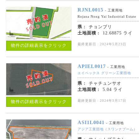
RJNL0015
- 工業用地
Rojana Nong Yai Industrial Estate
県 :
チョンブリ
土地面積 :
12.68875 ライ
最終更新日 : 2024年5月23日
物件の詳細表示をクリック
APIEL0017
- 工業用地
エイペックス グリーン工業団地
県 :
チャチュンサオ
土地面積 :
5.04 ライ
最終更新日 : 2024年5月17日
物件の詳細表示をクリック
ASI1L0041
- 工業用地
アジア工業団地（スワンナプーム）