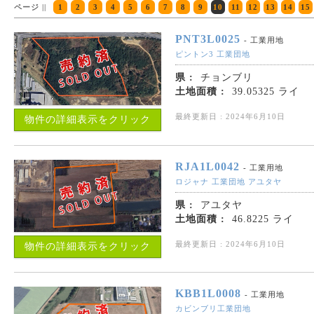
ページ ||
1
2
3
4
5
6
7
8
9
10
11
12
13
14
15
PNT3L0025
- 工業用地
ピントン3 工業団地
県 :
チョンブリ
土地面積 :
39.05325 ライ
最終更新日 : 2024年6月10日
物件の詳細表示をクリック
RJA1L0042
- 工業用地
ロジャナ 工業団地 アユタヤ
県 :
アユタヤ
土地面積 :
46.8225 ライ
最終更新日 : 2024年6月10日
物件の詳細表示をクリック
KBB1L0008
- 工業用地
カビンブリ工業団地