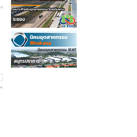
ม่
ิต