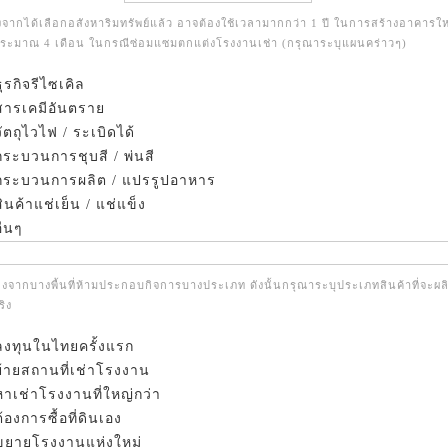
งจากได้เลือกอสังหาริมทรัพย์แล้ว อาจต้องใช้เวลามากกว่า 1 ปี ในการสร้างอาคารให
ประมาณ 4 เดือน ในกรณีซ่อมแซมตกแต่งโรงงานเช่า (กรุณาระบุแผนคร่าวๆ)
ุรกิจรีไซเคิล
ารเคมีอันตราย
ัตถุไวไฟ / ระเบิดได้
ระบวนการชุบสี / พ่นสี
ระบวนการผลิต / แปรรูปอาหาร
ินค้าแช่เย็น / แช่แข็ง
ื่นๆ
่องจากบางพื้นที่ห้ามประกอบกิจการบางประเภท ดังนั้นกรุณาระบุประเภทสินค้าที่จะผล
ิง
ลงทุนในไทยครั้งแรก
ย้ายสถานที่เช่าโรงงาน
หาเช่าโรงงานที่ใหญ่กว่า
ต้องการซื้อที่ดินเอง
ขยายโรงงานแห่งใหม่