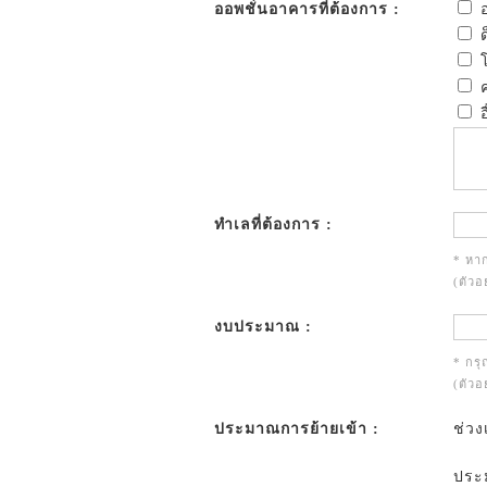
ออพชั่นอาคารที่ต้องการ :
อ
ด
โ
ค
อ
ทำเลที่ต้องการ :
* หาก
(ตัวอ
งบประมาณ :
* กร
(ตัวอ
ประมาณการย้ายเข้า :
ช่วง
ประม