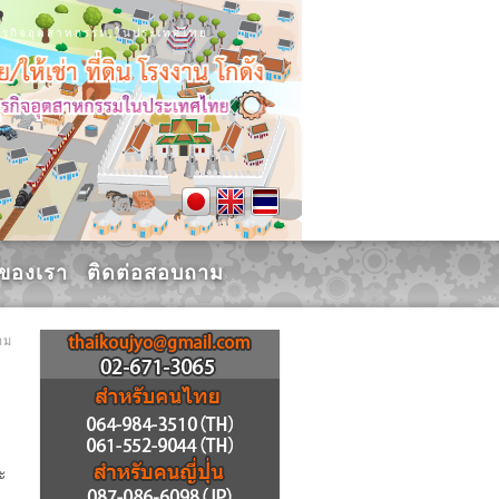
น, ธุรกิจอุตสาหกรรม,ในประเทศไทย
รของเรา
ติดต่อสอบถาม
าม
ะ