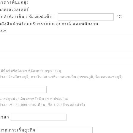
าคารพื้นยกสูง
็อคเลเวลเลอร์
กดังห้องเย็น / ห้องแช่แข็ง :
°C
ลังสินค้าพร้อมบริการระบบ อุปกรณ์ และพนักงาน
ื่นๆ
มีพื้นที่หรือนิคมฯ ที่ต้องการ กรุณาระบุ
ย่าง : จังหวัดชลบุรี, ภายใน 30 นาทีจากสนามบินสุวรรณภูมิ, นิคมอมตะชลบุรี)
ุณาระบุหน่วยเงินตราหลังตัวเลขงบประมาณ
ย่าง : เช่า 50,000 บาท/เดือน, ซื้อ 1.2-2ล้านดอลล่าห์)
เวลา
าณการเริ่มธุรกิจ