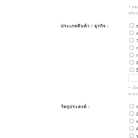
* หลั
หรือ
ประเภทสินค้า / ธุรกิจ :
ธ
ส
ว
ก
ก
ส
อ
* เนื
ตามจร
วัตถุประสงค์ :