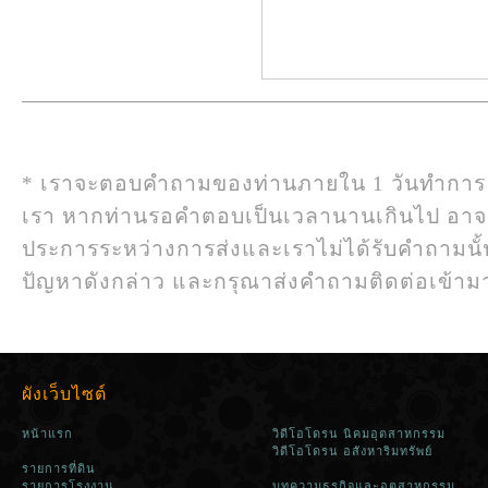
* เราจะตอบคำถามของท่านภายใน 1 วันทำการ
เรา หากท่านรอคำตอบเป็นเวลานานเกินไป อา
ประการระหว่างการส่งและเราไม่ได้รับคำถามนั
ปัญหาดังกล่าว และกรุณาส่งคำถามติดต่อเข้ามาใ
ผังเว็บไซต์
หน้าแรก
วิดีโอโดรน นิคมอุตสาหกรรม
วิดีโอโดรน อสังหาริมทรัพย์
รายการที่ดิน
รายการโรงงาน
บทความธุรกิจและอุตสาหกรรม