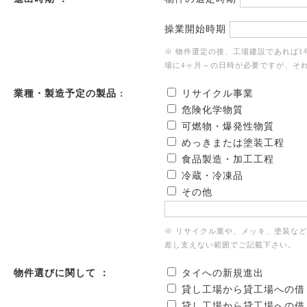
操業開始時期
※ 物件選定の後、工場建設であれば
場に4ヶ月～の日時が必要ですが、そ
業種・製造予定の製品 :
リサイクル事業
危険化学物質
可燃物・爆発性物質
めっきまたは塗装工程
食品製造・加工工程
冷蔵・冷凍品
その他
※ リサイクル業や、メッキ、塗装な
差し支えない範囲でご記載下さい。
物件選びに関して ：
タイへの新規進出
貸し工場から貸工場への借
貸し工場から貸工場への借