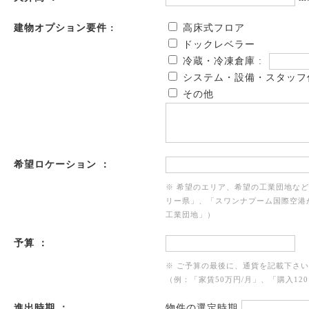
建物オプション要件 :
高床式フロア
ドックレベラー
冷蔵・冷凍倉庫 :
システム・設備・スタッフ
その他
希望ロケーション ：
※ 希望のエリア、希望の工業団地な
リー県」、「スワンナプーム国際空港
工業団地」）
予算 ：
※ ご予算の最後に、通貨を記載下さ
（例：「家賃50万円/月」、「購入120
進出時期 ：
物件の選定時期