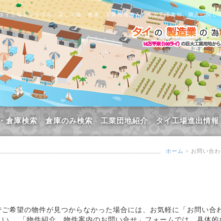
タイ工場ドットコム：貸し工場、倉庫、工業用地購入、中古工場売却、購入に関し
・倉庫検索
倉庫のみ検索
工業団地紹介
タイ工場進出情報
ホーム
> お問い合
でご希望の物件が見つからなかった場合には、お気軽に「お問い合
さい。 「物件紹介、物件案内のお問い合せ」フォームでは、具体的