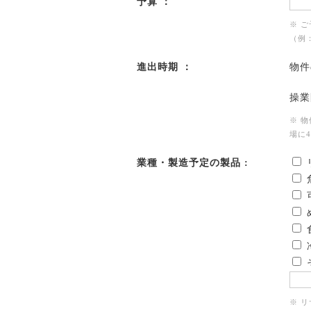
予算 ：
※ 
（例：
進出時期 ：
物件
操業
※ 
場に
業種・製造予定の製品 :
※ 