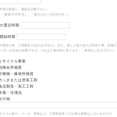
ご予算の最後に、通貨を記載下さい。
「家賃50万円/月」、「購入120～200万USD」）
の選定時期
開始時期
物件選定の後、工場建設であれば1年以上、また、貸し工場であれば内装工事、設備工
4ヶ月～の日時が必要ですが、それは工事内容に寄ります。（希望をご記入下さい）
リサイクル事業
危険化学物質
可燃物・爆発性物質
めっきまたは塗装工程
食品製造・加工工程
冷蔵・冷凍品
その他
リサイクル業や、メッキ、塗装など、工業団地寄っては禁止業種もございますので、