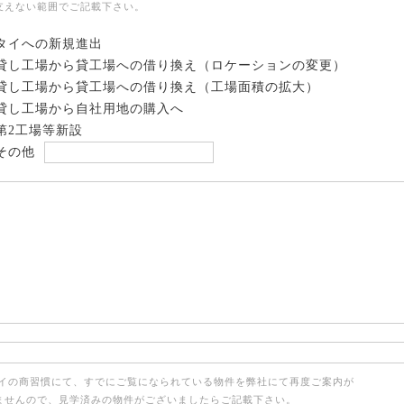
支えない範囲でご記載下さい。
タイへの新規進出
貸し工場から貸工場への借り換え（ロケーションの変更）
貸し工場から貸工場への借り換え（工場面積の拡大）
貸し工場から自社用地の購入へ
第2工場等新設
その他
タイの商習慣にて、すでにご覧になられている物件を弊社にて再度ご案内が
ませんので、見学済みの物件がございましたらご記載下さい。