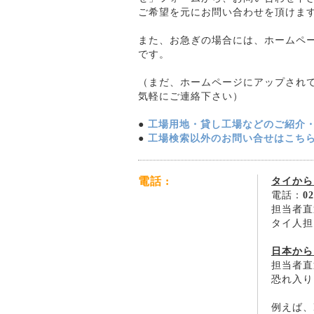
ご希望を元にお問い合わせを頂けま
また、お急ぎの場合には、ホームペ
です。
（まだ、ホームページにアップされ
気軽にご連絡下さい）
●
工場用地・貸し工場などのご紹介
●
工場検索以外のお問い合せはこち
電話 :
タイから
電話：
02
担当者直
タイ人担
日本から
担当者直
恐れ入り
例えば、