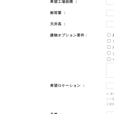
希望工場面積 ：
耐荷重 ：
天井高 ：
建物オプション要件 :
希望ロケーション ：
※ 
リー
工業