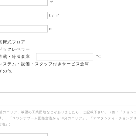
㎡
t / ㎡
m.
高床式フロア
ドックレベラー
冷蔵・冷凍倉庫 :
°C
システム・設備・スタッフ付きサービス倉庫
その他
希望のエリア、希望の工業団地などがありましたら、ご記載下さい。（例：「チョン
県」、「スワンナプーム国際空港から30分のエリア」、「アマタシティ・チョンブ
団地」）