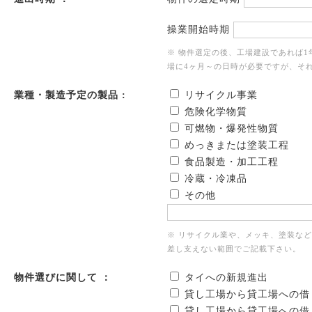
操業開始時期
※ 物件選定の後、工場建設であれば
場に4ヶ月～の日時が必要ですが、そ
業種・製造予定の製品 :
リサイクル事業
危険化学物質
可燃物・爆発性物質
めっきまたは塗装工程
食品製造・加工工程
冷蔵・冷凍品
その他
※ リサイクル業や、メッキ、塗装な
差し支えない範囲でご記載下さい。
物件選びに関して ：
タイへの新規進出
貸し工場から貸工場への借
貸し工場から貸工場への借