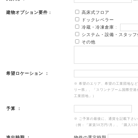
建物オプション要件 :
高床式フロア
ドックレベラー
冷蔵・冷凍倉庫 :
システム・設備・スタッフ
その他
希望ロケーション ：
※ 希望のエリア、希望の工業団地な
リー県」、「スワンナプーム国際空港
工業団地」）
予算 ：
※ ご予算の最後に、通貨を記載下さ
（例：「家賃50万円/月」、「購入120
進出時期 ：
物件の選定時期