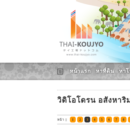
หน้าแรก
หาที่ดิน
หาโ
วิดิโอโดรน อสังหาริม
หน้า ||
1
2
3
4
5
6
7
8