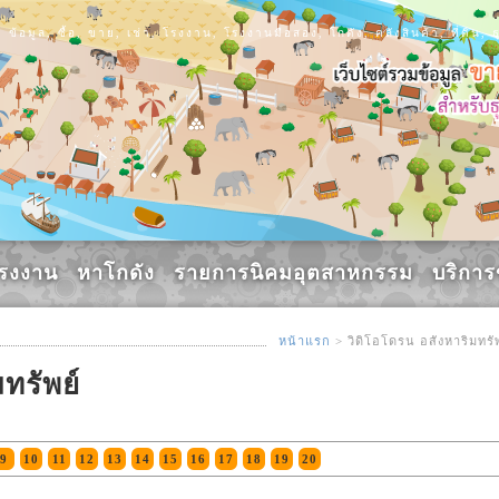
ข้อมูล, ซื้อ, ขาย, เช่า, โรงงาน, โรงงานมือสอง, โกดัง, คลังสินค้า, ที่ดิ
รงงาน
หาโกดัง
รายการนิคมอุตสาหกรรม
บริกา
หน้าแรก
> วิดิโอโดรน อสังหาริมทรัพ
ทรัพย์
9
10
11
12
13
14
15
16
17
18
19
20