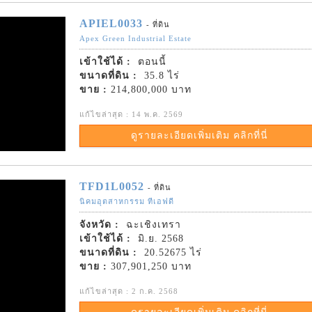
APIEL0033
- ที่ดิน
Apex Green Industrial Estate
เข้าใช้ได้ :
ตอนนี้
ขนาดที่ดิน :
35.8 ไร่
ขาย :
214,800,000 บาท
แก้ไขล่าสุด : 14 พ.ค. 2569
ดูรายละเอียดเพิ่มเติม คลิกที่นี่
TFD1L0052
- ที่ดิน
นิคมอุตสาหกรรม ทีเอฟดี
จังหวัด :
ฉะเชิงเทรา
เข้าใช้ได้ :
มิ.ย. 2568
ขนาดที่ดิน :
20.52675 ไร่
ขาย :
307,901,250 บาท
แก้ไขล่าสุด : 2 ก.ค. 2568