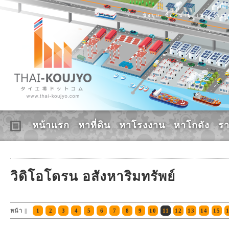
ข้อมูล, ซื้อ, ขาย, เช่า, โร
หน้าแรก
หาที่ดิน
หาโรงงาน
หาโกดัง
ร
วิดิโอโดรน อสังหาริมทรัพย์
หน้า ||
1
2
3
4
5
6
7
8
9
10
11
12
13
14
15